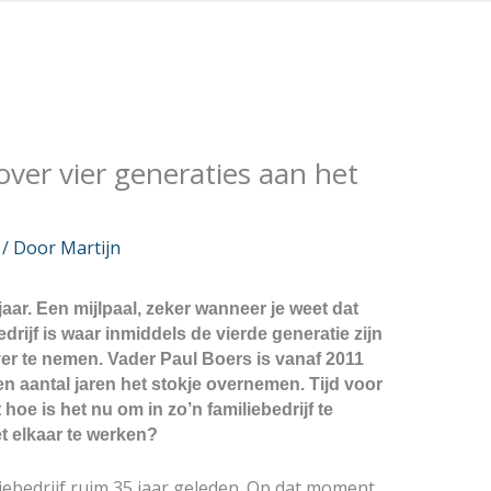
over vier generaties aan het
/ Door
Martijn
aar. Een mijlpaal, zeker wanneer je weet dat
rijf is waar inmiddels de vierde generatie zijn
er te nemen. Vader Paul Boers is vanaf 2011
en aantal jaren het stokje overnemen. Tijd voor
hoe is het nu om in zo’n familiebedrijf te
t elkaar te werken?
liebedrijf ruim 35 jaar geleden. Op dat moment