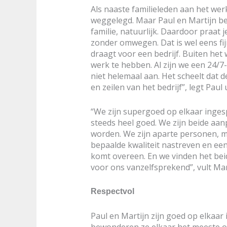
Als naaste familieleden aan het werk 
weggelegd. Maar Paul en Martijn bew
familie, natuurlijk. Daardoor praat 
zonder omwegen. Dat is wel eens fij
draagt voor een bedrijf. Buiten het
werk te hebben. Al zijn we een 24/7
niet helemaal aan. Het scheelt dat 
en zeilen van het bedrijf”, legt Paul u
“We zijn supergoed op elkaar ing
steeds heel goed. We zijn beide aan
worden. We zijn aparte personen, m
bepaalde kwaliteit nastreven en ee
komt overeen. En we vinden het beide
voor ons vanzelfsprekend”, vult Mar
Respectvol
Paul en Martijn zijn goed op elkaar i
bewonderen ze elkaar het meeste om