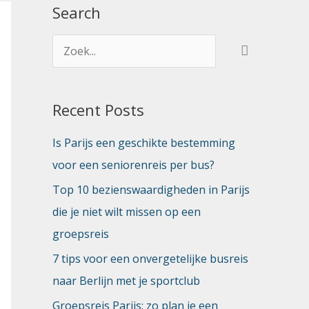
Search
Z
o
e
Recent Posts
k
n
Is Parijs een geschikte bestemming
a
voor een seniorenreis per bus?
a
Top 10 bezienswaardigheden in Parijs
r
die je niet wilt missen op een
:
groepsreis
7 tips voor een onvergetelijke busreis
naar Berlijn met je sportclub
Groepsreis Parijs: zo plan je een