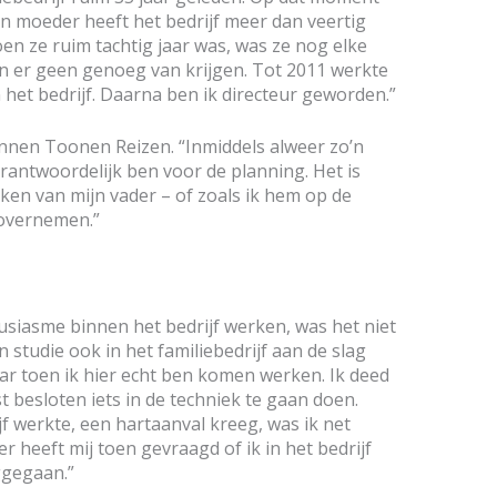
jn moeder heeft het bedrijf meer dan veertig
n ze ruim tachtig jaar was, was ze nog elke
n er geen genoeg van krijgen. Tot 2011 werkte
 het bedrijf. Daarna ben ik directeur geworden.”
innen Toonen Reizen. “Inmiddels alweer zo’n
erantwoordelijk ben voor de planning. Het is
taken van mijn vader – of zoals ik hem op de
overnemen.”
siasme binnen het bedrijf werken, was het niet
 studie ook in het familiebedrijf aan de slag
aar toen ik hier echt ben komen werken. Ik deed
t besloten iets in de techniek te gaan doen.
jf werkte, een hartaanval kreeg, was ik net
r heeft mij toen gevraagd of ik in het bedrijf
ggegaan.”