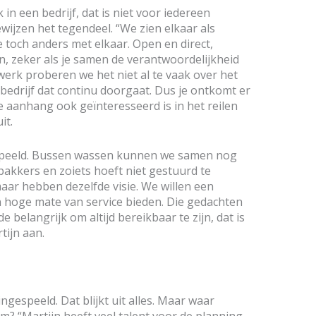
in een bedrijf, dat is niet voor iedereen
ijzen het tegendeel. “We zien elkaar als
je toch anders met elkaar. Open en direct,
n, zeker als je samen de verantwoordelijkheid
 werk proberen we het niet al te vaak over het
-bedrijf dat continu doorgaat. Dus je ontkomt er
de aanhang ook geïnteresseerd is in het reilen
it.
espeeld. Bussen wassen kunnen we samen nog
pakkers en zoiets hoeft niet gestuurd te
aar hebben dezelfde visie. We willen een
n hoge mate van service bieden. Die gedachten
 belangrijk om altijd bereikbaar te zijn, dat is
tijn aan.
ngespeeld. Dat blijkt uit alles. Maar waar
? “Martijn heeft veel talent voor de planning.