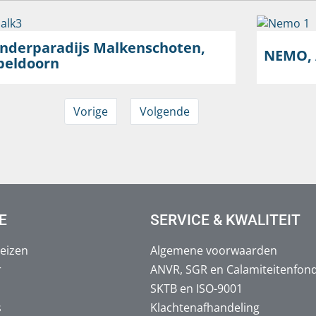
inderparadijs Malkenschoten,
NEMO,
peldoorn
Vorige
Volgende
E
SERVICE & KWALITEIT
eizen
Algemene voorwaarden
r
ANVR, SGR en Calamiteitenfon
SKTB en ISO-9001
s
Klachtenafhandeling