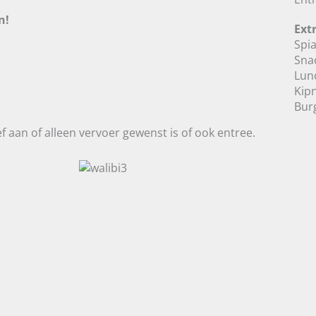
n!
Ext
Spi
Sna
Lun
Kip
Bur
f aan of alleen vervoer gewenst is of ook entree.