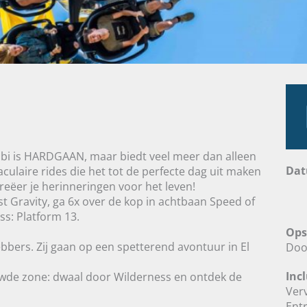
libi is HARDGAAN, maar biedt veel meer dan alleen
Da
ulaire rides die het tot de perfecte dag uit maken
reëer je herinneringen voor het leven!
Gravity, ga 6x over de kop in achtbaan Speed of
ss: Platform 13.
Ops
ebbers. Zij gaan op een spetterend avontuur in El
Doo
Incl
uwde zone: dwaal door Wilderness en ontdek de
Ver
Ent