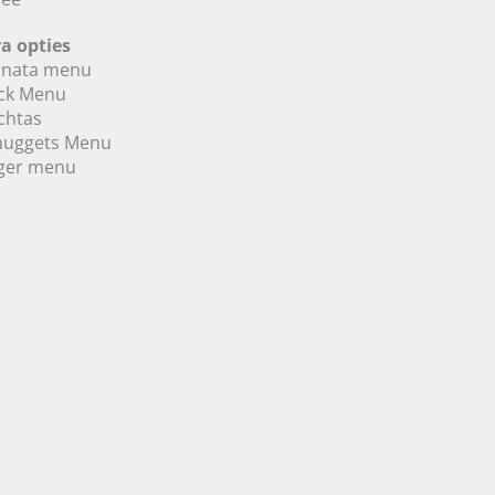
ra opties
anata menu
ck Menu
chtas
nuggets Menu
ger menu