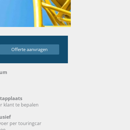
Offerte aanvragen
tum
tapplaats
r klant te bepalen
usief
voer per touringcar
ree