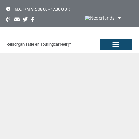
Ga
naar
MA. T/M VR. 08.00 - 17.30 UUR
de
inhoud
Reisorganisatie en Touringcarbedrijf
TOURINGCAR HUREN
OVER TOONEN