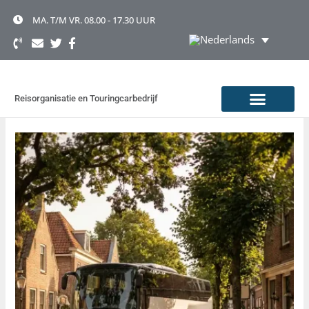
Ga
naar
MA. T/M VR. 08.00 - 17.30 UUR
de
inhoud
Reisorganisatie en Touringcarbedrijf
TOURINGCAR HUREN
OVER TOONEN