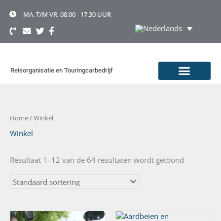
Ga
naar
MA. T/M VR. 08.00 - 17.30 UUR
de
inhoud
Reisorganisatie en Touringcarbedrijf
TOURINGCAR HUREN
OVER TOONEN
Home
/ Winkel
Winkel
Resultaat 1–12 van de 64 resultaten wordt getoond