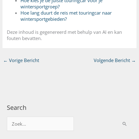
Hoe kies je de juiste touringcar voor je
wintersportgroep?
Hoe lang duurt de reis met touringcar naar
wintersportgebieden?
Deze inhoud is gegenereerd met behulp van AI en kan
fouten bevatten.
←
Vorige Bericht
Volgende Bericht
→
Search
Z
o
e