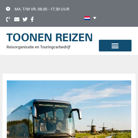
Ga
naar
MA. T/M VR. 08.00 - 17.30 UUR
de
inhoud
Reisorganisatie en Touringcarbedrijf
TOURINGCAR HUREN
OVER TOONEN