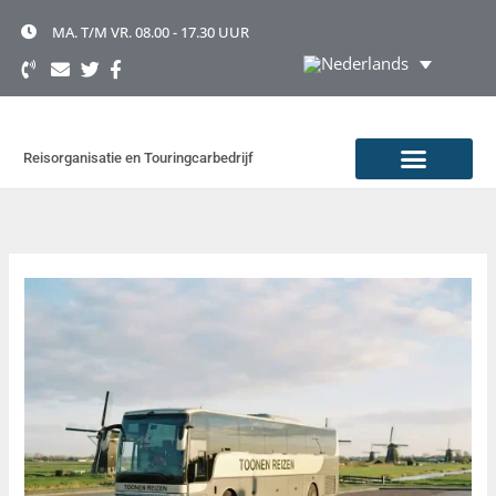
Ga
naar
MA. T/M VR. 08.00 - 17.30 UUR
de
inhoud
Reisorganisatie en Touringcarbedrijf
TOURINGCAR HUREN
OVER TOONEN