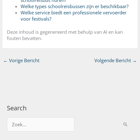
schoolreisbus huren?
Welke types schoolreisbussen zijn er beschikbaar?
Welke service biedt een professionele vervoerder
voor festivals?
Deze inhoud is gegenereerd met behulp van AI en kan
fouten bevatten.
←
Vorige Bericht
Volgende Bericht
→
Search
Z
o
e