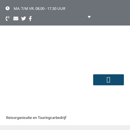
Ga
naar
MA. T/M VR. 08.00 - 17.30 UUR
de
inhoud
TOURINGCAR HUREN
OVER TOONEN
Reisorganisatie en Touringcarbedrijf