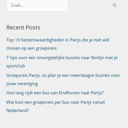
Z
o
e
Recent Posts
k
n
Top 10 bezienswaardigheden in Parijs die je niet wilt
a
missen op een groepsreis
a
7 tips voor een onvergetelijke busreis naar Berlijn met je
r
sportclub
:
Groepsreis Parijs: zo plan je een meerdaagse busreis voor
jouw vereniging
Hoe lang rijdt een bus van Eindhoven naar Parijs?
Wat kost een groepsreis per bus naar Parijs vanuit
Nederland?