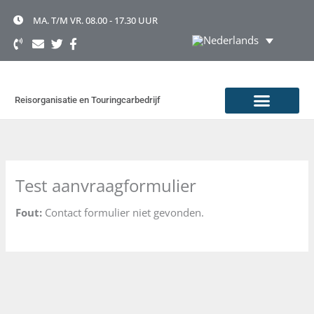
Ga
naar
MA. T/M VR. 08.00 - 17.30 UUR
de
inhoud
Reisorganisatie en Touringcarbedrijf
TOURINGCAR HUREN
OVER TOONEN
Test aanvraagformulier
Fout:
Contact formulier niet gevonden.