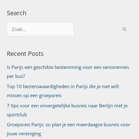
Search
Z
o
e
Recent Posts
k
n
Is Parijs een geschikte bestemming voor een seniorenreis
a
per bus?
a
Top 10 bezienswaardigheden in Parijs die je niet wilt
r
missen op een groepsreis
:
7 tips voor een onvergetelijke busreis naar Berlijn met je
sportclub
Groepsreis Parijs: zo plan je een meerdaagse busreis voor
jouw vereniging