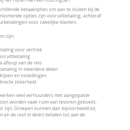
illende betaalopties om aan te sluiten bij de
komende opties zijn vooruitbetaling, achteraf
urbetalingen voor zakelijke klanten.
n zijn:
etaling voor vertrek
ooruitbetaling
a afloop van de reis
betaling in meerdere delen
ijven en instellingen
directe zekerheid
werken veel verhuurders met aangepaste
eizen worden vaak ruim van tevoren geboekt,
r zijn. Groepen kunnen dan bijvoorbeeld bij
 en de rest in delen betalen tot aan de