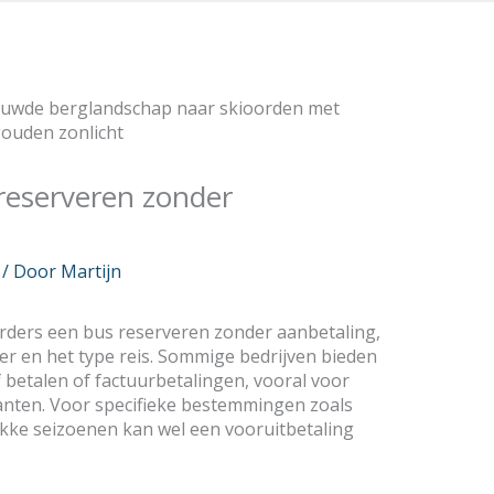
 reserveren zonder
/ Door
Martijn
uurders een bus reserveren zonder aanbetaling,
er en het type reis. Sommige bedrijven bieden
f betalen of factuurbetalingen, vooral voor
lanten. Voor specifieke bestemmingen zoals
kke seizoenen kan wel een vooruitbetaling