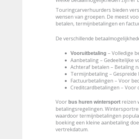
Touringcarverhuurders bieden versch
wensen van groepen. De meest voor
betalen, termijnbetalingen en factu
De verschillende betaalmogelijkhede
– Volledige b
Vooruitbetaling
Aanbetaling – Gedeeltelijke v
Achteraf betalen – Betaling n
Termijnbetaling – Gespreide 
Factuurbetalingen – Voor bedr
Creditcardbetalingen – Voor 
Voor
reizen 
bus huren wintersport
betalingsregelingen. Wintersportr
waardoor termijnbetalingen populai
boeking een kleine aanbetaling doen
vertrekdatum.