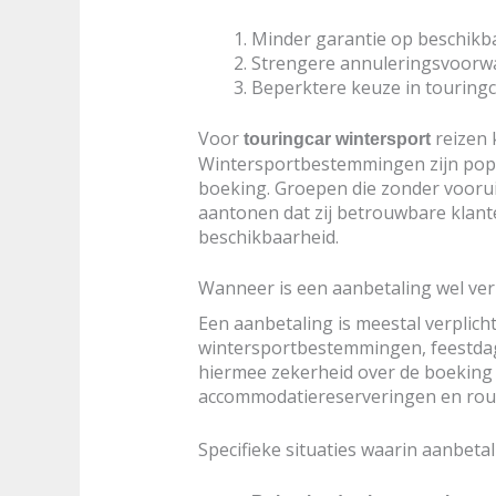
Minder garantie op beschikb
Strengere annuleringsvoorw
Beperktere keuze in touringc
Voor
reizen 
touringcar wintersport
Wintersportbestemmingen zijn popul
boeking. Groepen die zonder voorui
aantonen dat zij betrouwbare klant
beschikbaarheid.
Wanneer is een aanbetaling wel verp
Een aanbetaling is meestal verplicht
wintersportbestemmingen, feestdag
hiermee zekerheid over de boeking
accommodatiereserveringen en rou
Specifieke situaties waarin aanbetali