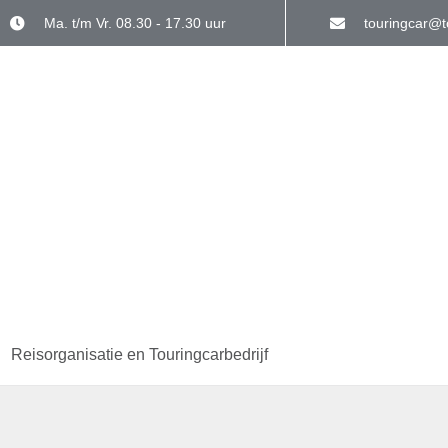
Ga
Ma. t/m Vr. 08.30 - 17.30 uur
touringcar@t
naar
de
inhoud
Reisorganisatie en Touringcarbedrijf