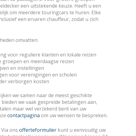
beldecker een uitstekende keuze. Heeft u een
lijk om meerdere touringcars te huren. Elke
inclusief een ervaren chauffeur, zodat u zich
kheden omvatten:
ng voor reguliere klanten en lokale reizen
e groepen en meerdaagse reizen
ven en instellingen
gen voor verenigingen en scholen
der verborgen kosten
kijken we samen naar de meest geschikte
n bieden we vaak gespreide betalingen aan,
betalen maar wel verzekerd bent van uw
nze
contactpagina
om uw wensen te bespreken.
? Via ons
offerteformulier
kunt u eenvoudig uw