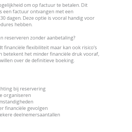
gelijkheid om op factuur te betalen. Dit
eis een factuur ontvangen met een
 30 dagen. Deze optie is vooral handig voor
cedures hebben.
an reserveren zonder aanbetaling?
financiële flexibiliteit maar kan ook risico’s
betekent het minder financiële druk vooraf,
illen over de definitieve boeking.
chting bij reservering
te organiseren
 omstandigheden
r financiële gevolgen
zekere deelnemersaantallen