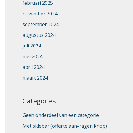
februari 2025
november 2024
september 2024
augustus 2024
juli 2024
mei 2024
april 2024
maart 2024
Categories
Geen onderdeel van een categorie
Met sidebar (offerte aanvragen knop)