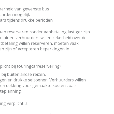
aarheid van gewenste bus
aarden mogelijk
ars tijdens drukke perioden
kan reserveren zonder aanbetaling lastiger zijn.
air en verhuurders willen zekerheid over de
tbetaling willen reserveren, moeten vaak
en zijn of accepteren beperkingen in
licht bij touringcarreservering?
 bij buitenlandse reizen,
en en drukke seizoenen. Verhuurders willen
 en dekking voor gemaakte kosten zoals
teplanning.
ng verplicht is: