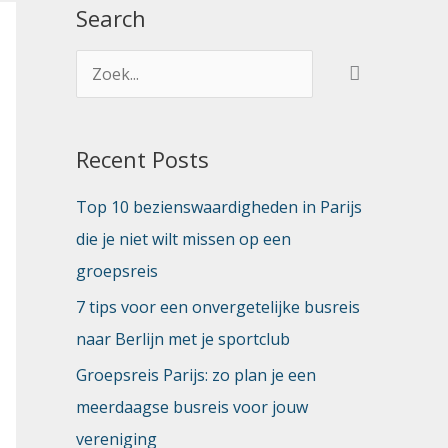
Search
Z
o
e
Recent Posts
k
n
Top 10 bezienswaardigheden in Parijs
a
die je niet wilt missen op een
a
groepsreis
r
7 tips voor een onvergetelijke busreis
:
naar Berlijn met je sportclub
Groepsreis Parijs: zo plan je een
meerdaagse busreis voor jouw
vereniging