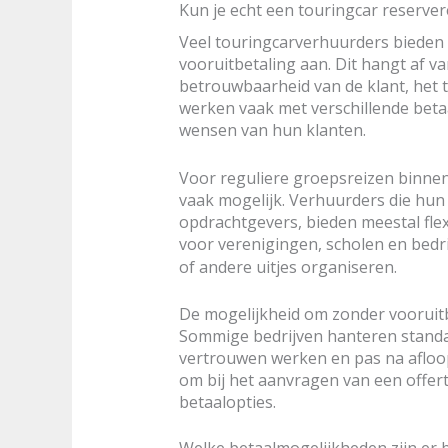
Kun je echt een touringcar reserve
Veel touringcarverhuurders bieden
vooruitbetaling aan. Dit hangt af va
betrouwbaarheid van de klant, het t
werken vaak met verschillende bet
wensen van hun klanten.
Voor reguliere groepsreizen binnen
vaak mogelijk. Verhuurders die hu
opdrachtgevers, bieden meestal flex
voor verenigingen, scholen en bedr
of andere uitjes organiseren.
De mogelijkheid om zonder vooruitbe
Sommige bedrijven hanteren standaa
vertrouwen werken en pas na afloop v
om bij het aanvragen van een offert
betaalopties.
Welke betaalmogelijkheden zijn er b