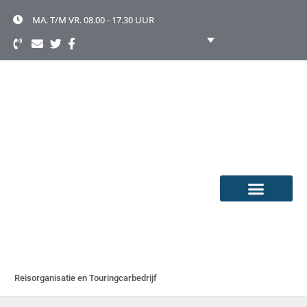
Ga
naar
MA. T/M VR. 08.00 - 17.30 UUR
de
inhoud
TOURINGCAR HUREN
OVER TOONEN
Reisorganisatie en Touringcarbedrijf