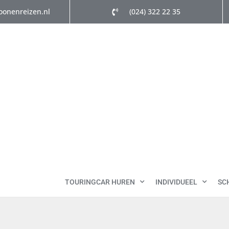
oonenreizen.nl
(024) 322 22 35
TOURINGCAR HUREN
INDIVIDUEEL
SC