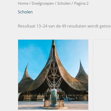
Home
/ Doelgroepen /
Scholen
/ Pagina 2
Scholen
Resultaat 13–24 van de 49 resultaten wordt geto