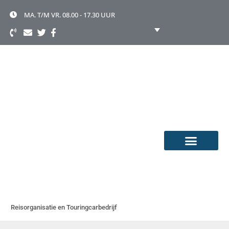
Ga
naar
MA. T/M VR. 08.00 - 17.30 UUR
de
inhoud
TOURINGCAR HUREN
OVER TOONEN
Reisorganisatie en Touringcarbedrijf